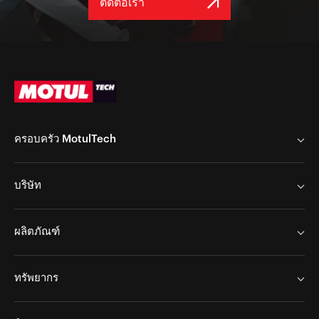
ติดต่อเรา
ครอบครัว MotulTech
MotulTech Europe
บริษัท
MotulTech Baraldi
Chem Arrow Corp
MotulTech Asia
ผลิตภัณฑ์
Chem Arrow Europe
Motul
ข่าวสาร
ลักษณะการใช้งาน
ทรัพยากร
ร่วมงานกับเรา
งานแปรรูปโลหะ
งานเคลือบผิวโลหะ
บริการ