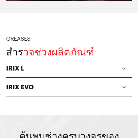
GREASES
สำร
วจช่วงผลิตภัณฑ์
IRIX L
IRIX EVO
ค้นพบช่วงครบวงจรของ