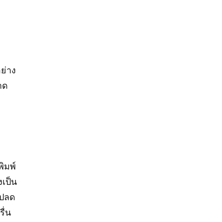
ย่าง
าด
ิมพ์
งเป็น
รปลด
ื่น