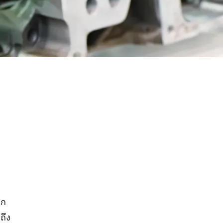
อก
ถึง