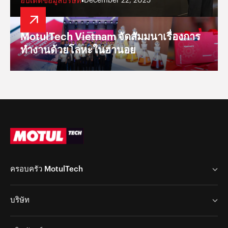
อัปเดตข้อมูลบริษัท
•
December 22, 2025
MotulTech Vietnam จัดสัมมนาเรื่องการ
ทำงานด้วยโลหะในฮานอย
ครอบครัว MotulTech
MotulTech Europe
บริษัท
MotulTech Baraldi
MotulTech Asia
Chem Arrow Corp