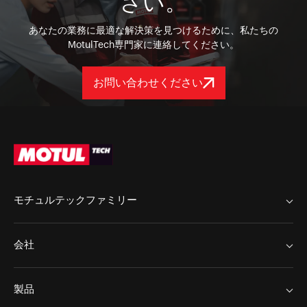
さい。
あなたの業務に最適な解決策を見つけるために、私たちの
MotulTech専門家に連絡してください。
お問い合わせください
モチュルテックファミリー
MotulTech ヨーロッパ
会社
MotulTech Baraldi
Chem Arrow
MotulTech アジア
製品
Chem Arrow ヨーロッパ
Motul