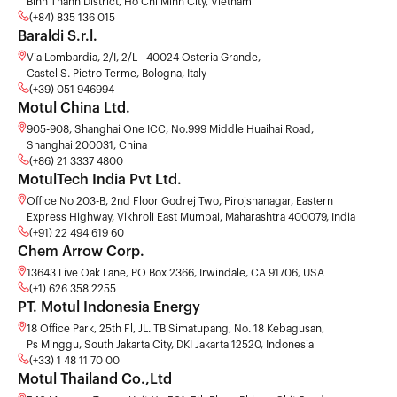
Binh Thanh District, Ho Chi Minh City, Vietnam
(+84) 835 136 015
Baraldi S.r.l.
Via Lombardia, 2/I, 2/L - 40024 Osteria Grande,
Castel S. Pietro Terme, Bologna, Italy
(+39) 051 946994
Motul China Ltd.
905-908, Shanghai One ICC, No.999 Middle Huaihai Road,
Shanghai 200031, China
(+86) 21 3337 4800
MotulTech India Pvt Ltd.
Office No 203-B, 2nd Floor Godrej Two, Pirojshanagar, Eastern
Express Highway, Vikhroli East Mumbai, Maharashtra 400079, India
(+91) 22 494 619 60
Chem Arrow Corp.
13643 Live Oak Lane, PO Box 2366, Irwindale, CA 91706, USA
(+1) 626 358 2255
PT. Motul Indonesia Energy
18 Office Park, 25th Fl, JL. TB Simatupang, No. 18 Kebagusan,
Ps Minggu, South Jakarta City, DKI Jakarta 12520, Indonesia
(+33) 1 48 11 70 00
Motul Thailand Co.,Ltd