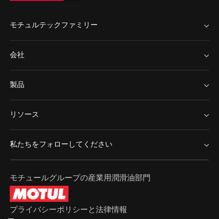
モチュルテックファミリー
MotulTech ヨーロッパ
会社
MotulTech Baraldi
MotulTech アジア
Chem Arrow
製品
Motul
Chem Arrow ヨーロッパ
アプリケーション
ニュース
リソース
金属加工
キャリア
サービス
表面処理
私たちをフォローしてください
パートナーになる
産業メンテナンス
お問い合わせください
成功ストーリー
モチュールグループの産業用潤滑油部門
プライバシーポリシーと法律情報