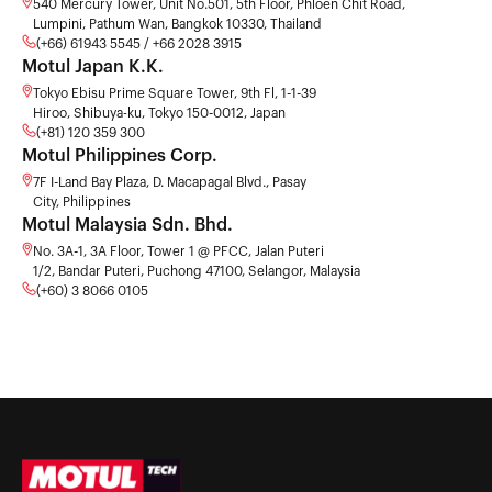
540 Mercury Tower, Unit No.501, 5th Floor, Phloen Chit Road,
Lumpini, Pathum Wan, Bangkok 10330, Thailand
(+66) 61943 5545 / +66 2028 3915
Motul Japan K.K.
Tokyo Ebisu Prime Square Tower, 9th Fl, 1-1-39
Hiroo, Shibuya-ku, Tokyo 150-0012, Japan
(+81) 120 359 300
Motul Philippines Corp.
7F I-Land Bay Plaza, D. Macapagal Blvd., Pasay
City, Philippines
Motul Malaysia Sdn. Bhd.
No. 3A-1, 3A Floor, Tower 1 @ PFCC, Jalan Puteri
1/2, Bandar Puteri, Puchong 47100, Selangor, Malaysia
(+60) 3 8066 0105