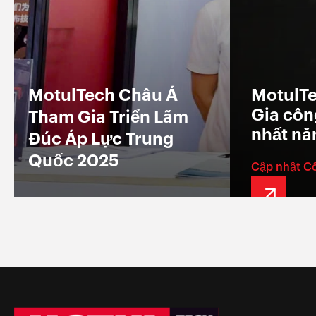
MotulTech Châu Á
MotulTe
Gia công
Tham Gia Triển Lãm
nhất n
Đúc Áp Lực Trung
Quốc 2025
Cập nhật C