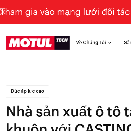
Tham gia vào mạng lưới đối tác 
Về Chúng Tôi
Sả
Đúc áp lực cao
Nhà sản xuất ô tô 
khuôn với CASTIN