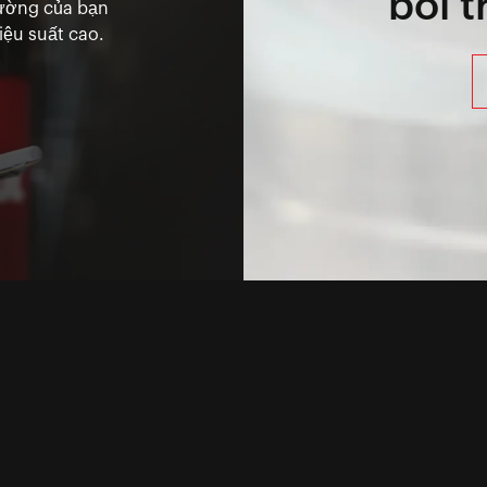
bôi 
rường của bạn
ệu suất cao.