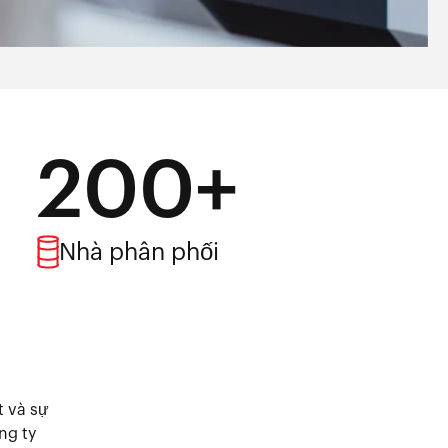
200+
Nhà phân phối
t và sự
ng ty