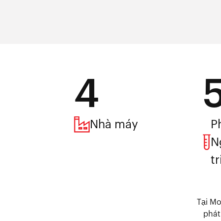
4
Nhà máy
P
N
tr
Tại Mo
phát