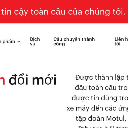
tin cậy toàn cầu của chúng tôi.
Dịch
Câu chuyện thành
Liên 
n phẩm
vụ
công
tôi
h
đổi mới
Được thành lập 
đầu toàn cầu tro
được tin dùng tro
xe máy đến các ứng
tập đoàn Motul