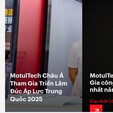
MotulTech Châu Á
MotulTe
Gia công
Tham Gia Triển Lãm
nhất n
Đúc Áp Lực Trung
Quốc 2025
Cập nhật C