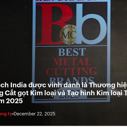
ch India được vinh danh là Thương hi
 Cắt gọt Kim loại và Tạo hình Kim loại 
ăm 2025
ông ty
•
December 22, 2025