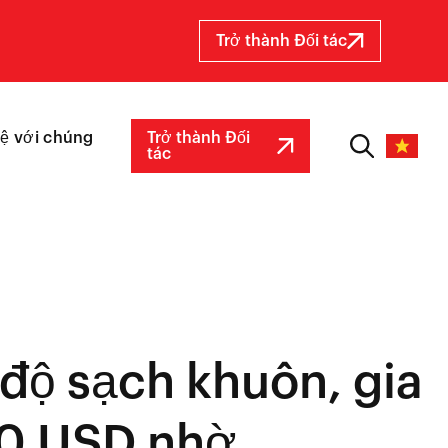
Trở thành Đối tác
hệ với chúng
Trở thành Đối
tác
 độ sạch khuôn, gia
00 USD nhờ