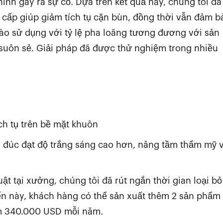
nh gây ra sự cố. Dựa trên kết quả này, chúng tôi đã
 cấp giúp giảm tích tụ cặn bùn, đồng thời vẫn đảm b
ào sử dụng với tỷ lệ pha loãng tương đương với sản
 suôn sẻ. Giải pháp đã được thử nghiệm trong nhiều
ch tụ trên bề mặt khuôn
m đúc đạt độ trắng sáng cao hơn, nâng tầm thẩm mỹ 
ật tại xưởng, chúng tôi đã rút ngắn thời gian loại bỏ
ến này, khách hàng có thể sản xuất thêm 2 sản phẩm
êm 340.000 USD mỗi năm.