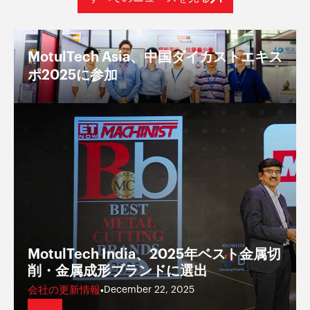
MotulTech Asia、中国ダイカストエキス
ポ2025に参加
MotulTech India、2025年ベスト金属切
削・金属成形ブランドに選出
会社の更新情報
•
December 22, 2025