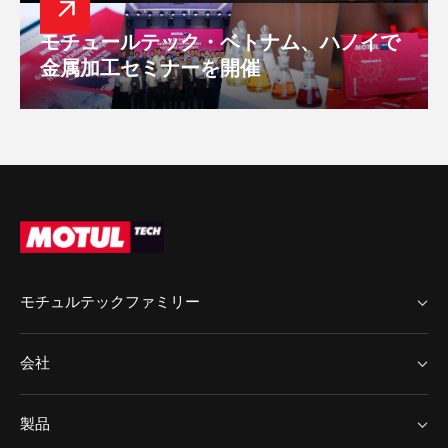
モチュールテック・ベトナム、ハノイで
金属加工セミナーを開催
モチュルテックファミリー
MotulTech ヨーロッパ
会社
MotulTech Baraldi
MotulTech アジア
Chem Arrow
製品
Motul
Chem Arrow ヨーロッパ