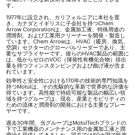
す。
1977年に設立され、カリフォルニアに本社を置
き、カナダとイギリスに子会社を持つChem
Arrow Corporationは、金属加工液、特殊用途の
潤滑剤、および工業用クリーナーを開発・製造し
ています。Chem Arrowは、HVAC（暖房、換気、
空調）セクターのグローバルリーダーであり、主
要なサプライヤーです。彼らのHVAC製品の範囲に
は、低からゼロのVOC（揮発性有機化合物）排出
量を持つフィンスタンピングおよび曲げ液が含ま
れています。
効率性と安全性における170年の技術的専門知識を
持つMotulは、その先駆的な革新で世界的な評価を
得ています。高性能で持続可能な製品の幅広い領
域を持つグループは、現在、産業とモビリティの
ための流体と潤滑剤の開発における主要なプレー
ヤーです。
過去30年間、当グループはMotulTechブランドの
下で工業機器のメンテナンス用の金属加工液と潤
滑油を提供してきました。現在では60カ国で販売