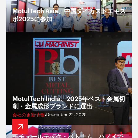
MotulTech Asia、中国ダイカストエキス
ポ2025に参加
MotulTech India、2025年ベスト金属切
削・金属成形ブランドに選出
会社の更新情報
•
December 22, 2025
モチュールテック・ベトナム、ハノイで