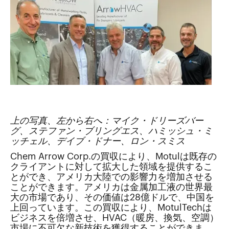
上の写真、左から右へ：マイク・ドリーズバー
グ、ステファン・ブリングエス、ハミッシュ・ミ
ッチェル、デイブ・ドナー、ロン・スミス
Chem Arrow Corp.の買収により、Motulは既存の
クライアントに対して拡大した領域を提供するこ
とができ、アメリカ大陸での影響力を増加させる
ことができます。アメリカは金属加工液の世界最
大の市場であり、その価値は28億ドルで、中国を
上回っています。この買収により、MotulTechは
ビジネスを倍増させ、HVAC（暖房、換気、空調）
市場に不可欠な新技術を獲得することができま