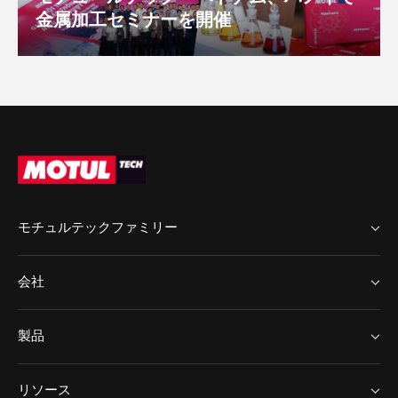
金属加工セミナーを開催
モチュルテックファミリー
MotulTech ヨーロッパ
会社
MotulTech Baraldi
MotulTech アジア
Chem Arrow
製品
Motul
Chem Arrow ヨーロッパ
アプリケーション
ニュース
リソース