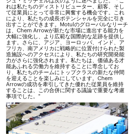
シュ・ミッチェルは次のように述べました。「こ
れは私たちのディストリビューター、顧客、そし
て従業員にとって非常に興奮する機会です。これ
により、私たちの成長ポテンシャルを完全に引き
出すことができます。Motulのグローバルなリーチ
は、Chem Arrowが新たな市場に進出する能力を
大幅に強化し、より広範な国際的な足跡を提供し
ます。さらに、アジア、ヨーロッパ、インド、ア
フリカ、南アメリカに戦略的に位置付けられた製
造施設へのアクセスにより、私たちの研究開発能
力がさらに強化されます。私たちは、価値ある才
能あふれる労働力を維持することに専念してお
り、私たちのチームにトップクラスの新たな仲間
を迎えることを楽しみにしています。Chem
Arrowの成功を牽引してきた優れた従業員を維持
することは、この合併に関する議論で重要な考慮
事項でした。"