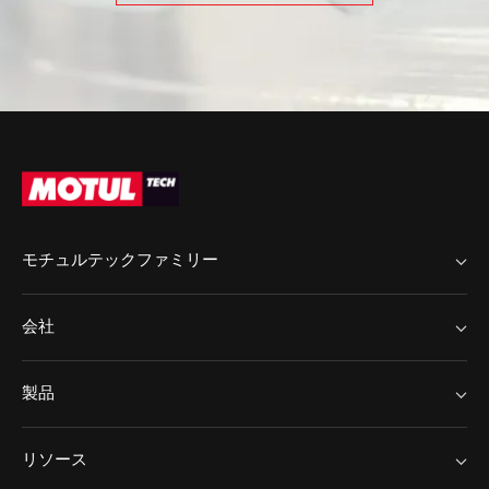
モチュールS.A.
Baraldi S.r.l.
モチュール・ドイツGmbH
モチュール - ビルーブ
ISO 14001
環境マネジメントシステムのための標準
モチュールS.A.
Baraldi S.r.l.
モチュルテックファミリー
モチュール - ヴィルーブ
MotulTech ヨーロッパ
会社
MotulTech Baraldi
IATF 16949
MotulTech アジア
Chem Arrow
自動車管理システムのための標準
製品
Motul
Chem Arrow ヨーロッパ
モチュールS.A.
アプリケーション
ニュース
リソース
金属加工
キャリア