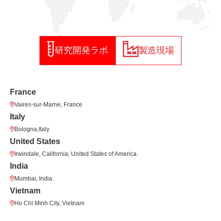
研究開発ラボ
製造現場
France
Vaires-sur-Marne, France
Italy
Bologna,Italy
United States
Irwindale, California, United States of America
India
Mumbai, India
Vietnam
Ho Chi Minh City, Vietnam