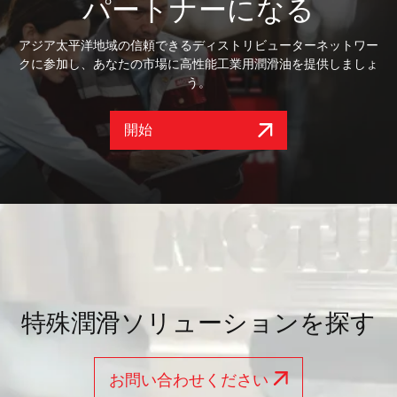
専念しています。それは、世界の産業の進化する要求を
とコミュニティの健康を優先しながら行います。
パートナーになる
MotulTechのベトナム研究所は、アジア太平洋地域の自動車産
満たす高性能な解決策を提供します。
業と工業部門の要求を満たすために、先進的な潤滑ソリュー
有害ラベルがない、信頼性の高い再生可能な製品を作
アジア太平洋地域の信頼できるディストリビューターネットワー
ションを開発しています。
GREEN TECH™
成することでMOTUL
製品を開発す
モトゥール製品は、業界標準を超える設計がされており、最適な
クに参加し、あなたの市場に高性能工業用潤滑油を提供しましょ
エコ意識的な製品デザイン
る。
性能、耐久性、効率を保証します。私たちは、ISO 9001やIATF
う。
16949など、世界的に認知された認証に準拠して、最高レベルの
エステルベースオイルのような再生可能な植物由来素材を優
組織内での継続的な改善と共有価値を促進することに
信頼性と一貫性を保証します。
先し、パッケージにはリサイクル可能な素材またはリサイク
より、従業員を強化する。
開始
ル素材を使用する。
製品のパフォーマンスを最大化し、その全生涯にわた
人々を最優先に考える哲学は、専門家、パートナー、顧客が最先
地域環境へのコミットメント
る責任ある管理を保証するためのベストプラクティス
端の研究、プレミアム製品、シームレスなサービスから利益を得
を提供することでエンドユーザーを支援します。
ることを保証します。
私たちは、世界クラスのパフォーマンスを維持しながら、地
元の規制基準に対応します。
高い要求を持つ産業エンドユーザーのパートナーであるモトゥー
ルテックは、市場に高品質な製品とサービスを提供することに全
力を注ぎ、従業員のエンパワーメントと技術研修を最優先のサプ
ライヤーとして保証します。
品質認証
特殊潤滑ソリューションを探す
ISO 9001
品質マネジメントシステムのための標準
お問い合わせください