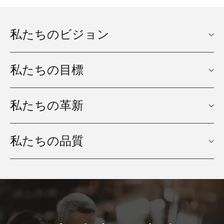
私たちのビジョン
MotulTechでは、私たちの
私たちの目標
ビジョンは、すべての活動
私たちの長期
目標
私たちの革新
に社会的、経済的、環境的
責任を統合する
ことで持続
MotulTechは、運用効率の向上と環境への影響の軽減を
革新と持続可能性
私たちの品質
目指しています
可能な進歩を推進
すること
です。
生産から廃棄までのカーボンフットプリントを最小限に抑
モチュルテックの
研究開発
え、世界の持続可能性基準に沿って行動する
品質管理
私たちは専門の化学者として、天然と合成の原材料を混
R&DはMotulTechの価値チェーンの中心に位置し、地域産業
ユーザーに包括的な知識と最善の方法を提供し、潤滑剤の使
に合わせた最先端のソリューションを確保しています。
用を最適化することで力を与えます。
モトゥルでは、品質が全ての中心にあり、モトゥルテッ
合し、産業のエンドユーザーの特定のニーズに対応する
クは自動車および産業用潤滑油の基準を設定することに
高性能な潤滑剤を作り出します。それは、私たちの地球
高度なラボソリューション