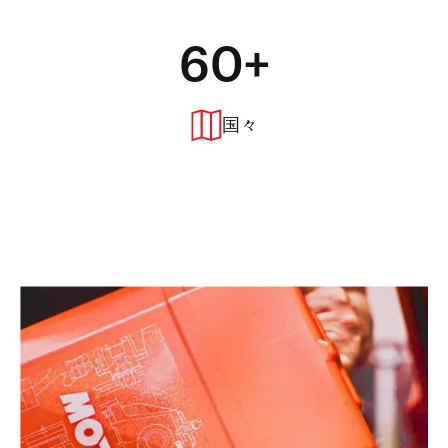
60+
国々