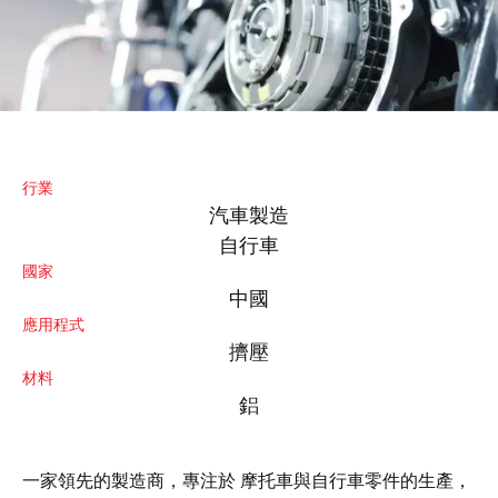
行業
汽車製造
自行車
國家
中國
應用程式
擠壓
材料
鋁
一家領先的製造商，專注於 摩托車與自行車零件的生產，