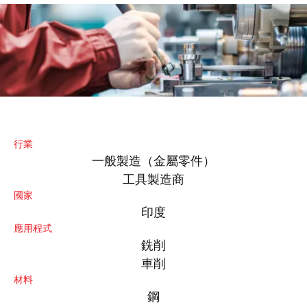
行業
一般製造（金屬零件）
工具製造商
國家
印度
應用程式
銑削
車削
材料
鋼