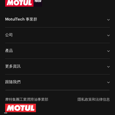
MotulTech 事業群
MotulTech Europe
公司
MotulTech Baraldi
MotulTech 亞洲
Chem Arrow Corp
產品
Motul
Chem Arrow Corp
應用範圍
新聞
更多資訊
金屬加工
加入我們
服務
表面處理
跟隨我們
成為合作夥伴
工業維護
聯絡我們
成功故事
摩特集團工業潤滑油事業部
隱私政策和法律信息