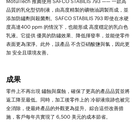
MotulTech 推薦使用 SAFCO STABILIS 793 —— 一款高
品質的乳化型切削液，由高度精製的礦物油調製而成，並
添加防鏽劑與殺菌劑。SAFCO STABILIS 793 即使在水硬
度高達400 ppm 的情況下，也能形成 高度穩定的乳白色
乳液。它提供 優異的防鏽效果、降低揮發率，並能使零件
表面更為潔淨。此外，該產品 不含亞硝酸鹽與氯，因此更
加 安全且環境友善。
成果
零件上不再出現 鏽蝕與腐蝕，確保了更高的產品品質並將
返工降至最低。同時，加工後零件上的 冷卻液痕跡也被完
全消除，使最終產品的外觀更為提升。綜合這些改善措
施，客戶每年共實現了 6,500 美元的成本節省。