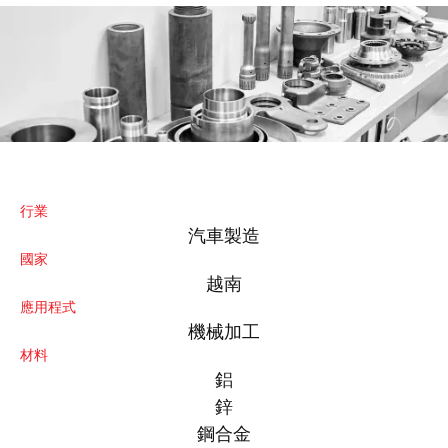
行業
汽車製造
國家
越南
應用程式
機械加工
材料
鋁
鋅
鋼合金