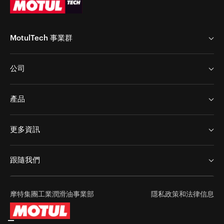
MotulTech 事業群
MotulTech Europe
公司
MotulTech Baraldi
MotulTech 亞洲
Chem Arrow Corp
產品
Motul
Chem Arrow Corp
應用範圍
新聞
更多資訊
金屬加工
加入我們
服務
表面處理
跟隨我們
成為合作夥伴
工業維護
聯絡我們
成功故事
摩特集團工業潤滑油事業部
隱私政策和法律信息