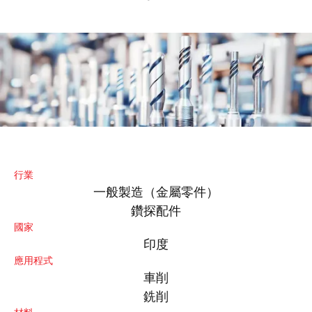
行業
一般製造（金屬零件）
鑽探配件
國家
印度
應用程式
車削
銑削