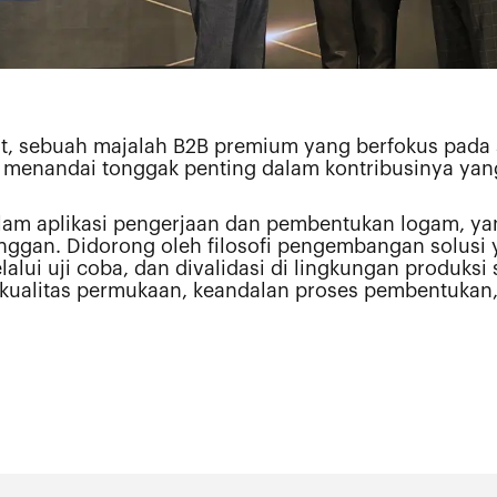
st, sebuah majalah B2B premium yang berfokus pada s
nandai tonggak penting dalam kontribusinya yang b
alam aplikasi pengerjaan dan pembentukan logam, ya
nggan. Didorong oleh filosofi pengembangan solusi 
elalui uji coba, dan divalidasi di lingkungan produ
ualitas permukaan, keandalan proses pembentukan, s