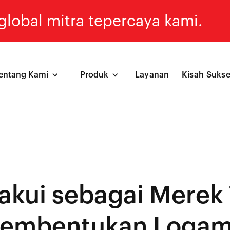
lobal mitra tepercaya kami.
entang Kami
Produk
Layanan
Kisah Suks
akui sebagai Merek 
Pembentukan Logam