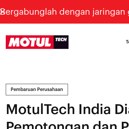
Bergabunglah dengan jaringan g
T
Pembaruan Perusahaan
MotulTech India Di
Pemotongan dan 